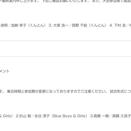
メント最終案内申し上げます。 下記ご確認お願いいたします。 また、大会参加者で
明／加納 幸子（くんとん） 3. 大塚 浩一／西野 千絵（くんとん） 4. 下村 圭／中山 美代子
メント
ます。 集合時間と参加費が変更になっておりますのでご注意ください。 試合形式に
irls） 2.杉山 智／永谷 淳子（Blue Boys & Girls） 3.高橋 一樹／高橋 久見子（Blu