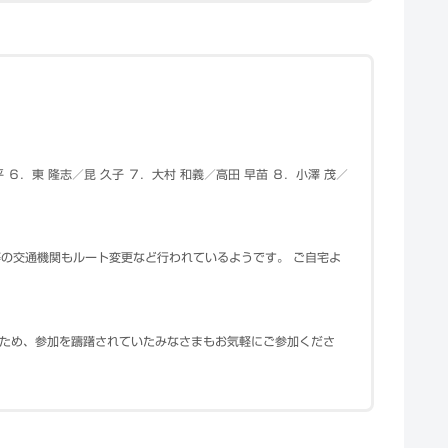
 ６．東 隆志／昆 久子 ７．大村 和義／高田 早苗 ８．小澤 茂／
 バス等の交通機関もルート変更など行われているようです。 ご自宅よ
たため、参加を躊躇されていたみなさまもお気軽にご参加くださ