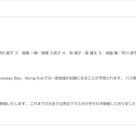
沢 直子 ３．高橋 一樹／高橋 久見子 ４．林 靖子／森 健太 ５．森脇 舞／早川 恭平
auseway Bay、Mong Kokでの一部地域が封鎖になることが予想されます。
を開催いたします。 これまでの大会では男女クラス分けを行わず開催しておりまし