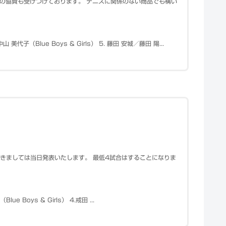
賞品の協賛も受けつけております。 テニスに関係のない商品でも構い
（Blue Boys & Girls） 5. 藤田 安城／藤田 陽...
つきましては当日発表いたします。 最低4試合はすることになりま
e Boys & Girls） 4.戒田 ...