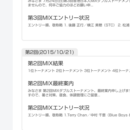
みなさま 7月24日(日)第3回香港日本人MIXダブルストーナ
ませんので、何卒ご協力のほどお願い申...
第3回MIXエントリー状況
エントリー順、敬称略 1. 後藤 正行／横江 美穂（STC） 2. 松浦 良
第2回(2015/10/21)
第2回MIX結果
1位トーナメント 2位トーナメント 3位トーナメント 4位トーナ
第2回MIX最終案内
みなさま 第2回MIXダブルストーナメント、最終案内申し上げ
すので、暑さ対策、昼食、体調管理にご留意...
第2回MIXエントリー状況
エントリー順、敬称略 1.Terry Chan／中村 千恵（Blue Boys & G