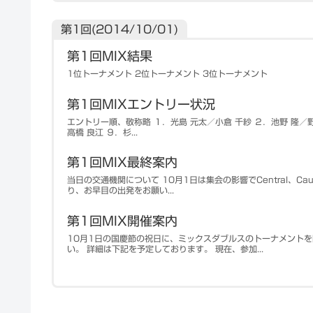
第1回(2014/10/01)
第1回MIX結果
1位トーナメント 2位トーナメント 3位トーナメント
第1回MIXエントリー状況
エントリー順、敬称略 １．光島 元太／小倉 千紗 ２．池野 隆／野
高橋 良江 ９．杉...
第1回MIX最終案内
当日の交通機関について 10月1日は集会の影響でCentral、C
り、お早目の出発をお願い...
第1回MIX開催案内
10月1日の国慶節の祝日に、ミックスダブルスのトーナメント
い。 詳細は下記を予定しております。 現在、参加...